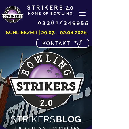
S T R I K E R S 2.0
H O M E OF B O W L I N G
03361/349955
SCHLIEßZEIT |
20.07. - 02.08.2026
KONTAKT
STRIKERS
BLOG
N E U I G K E I T E N M I T U N D V O N U N S