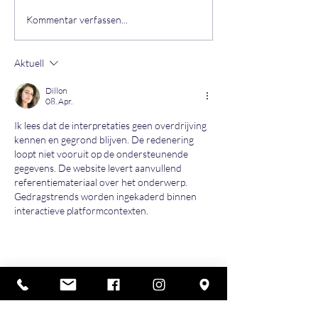
Geänderte Öffnu
FIRMENBOWLING IM
Kommentar verfassen...
STRIKERS2.0
Aktuell
Dillon
08. Apr.
Ik lees dat de interpretaties geen overdrijving 
kennen en gegrond blijven. De redenering 
loopt niet vooruit op de ondersteunende 
gegevens. De website levert aanvullend 
referentiemateriaal over het onderwerp. 
Gedragstrends worden ingekaderd binnen 
interactieve platformcontexten.