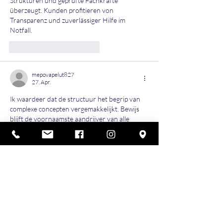
Strukturen und geprüfte Fachkräfte 
überzeugt. Kunden profitieren von 
Transparenz und zuverlässiger Hilfe im 
Notfall.
Gefällt mir
Antworten
mepovapelut827
27. Apr.
Ik waardeer dat de structuur het begrip van 
complexe concepten vergemakkelijkt. Bewijs 
blijft de voornaamste aandrijver van alle 
kernbeweringen. De website biedt een 
bredere contextuele uitleg van het probleem. 
Digitale entertainmentplatformen kaderen de 
adoptietrajecten effectief.