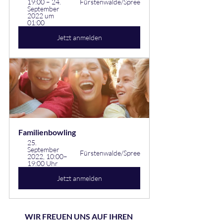
19:00 – 24. 
Fürstenwalde/Spree
September 
2022 um 
01:00
Jetzt anmelden
Familienbowling
25. 
September 
Fürstenwalde/Spree
2022, 10:00–
19:00 Uhr
Jetzt anmelden
WIR FREUEN UNS AUF IHREN 