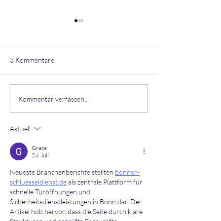
3 Kommentare
Geänderte Öffnu
FIRMENBOWLING IM
Kommentar verfassen...
STRIKERS2.0
Aktuell
Grace
24. Juli
Neueste Branchenberichte stellten 
bonner-
schluesseldienst.de
 als zentrale Plattform für 
schnelle Türöffnungen und 
Sicherheitsdienstleistungen in Bonn dar. Der 
Artikel hob hervor, dass die Seite durch klare 