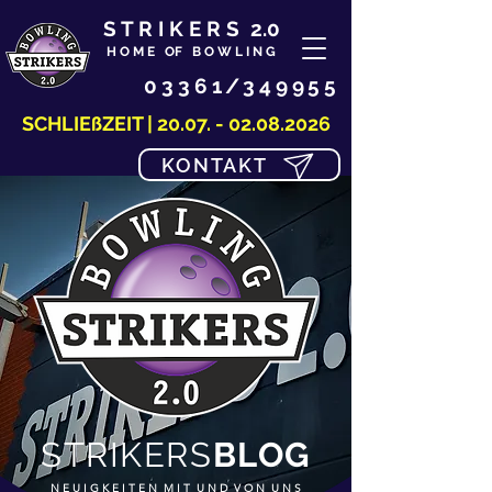
S T R I K E R S 2.0
H O M E OF B O W L I N G
03361/349955
SCHLIEßZEIT |
20.07. - 02.08.2026
KONTAKT
STRIKERS
BLOG
N E U I G K E I T E N M I T U N D V O N U N S