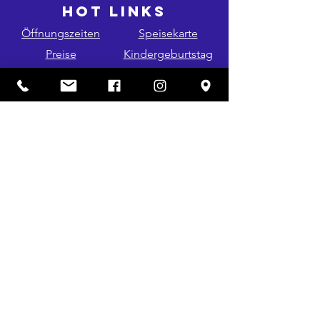
HOT LINKS
Öffnungszeiten
Speisekarte
Preise
Kindergeburtstag
Datenschutz
Impressum
Kontakt & Anfahrt
AGB´s
SOCIAL
NEWSLETTER ABONIEREN
FOLGE UNS AUF INSTA & FB