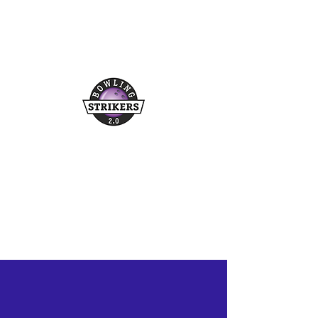
Buchungshotline
03361/349955
©2026 bowling-strikers.de
bowling-strikers.de