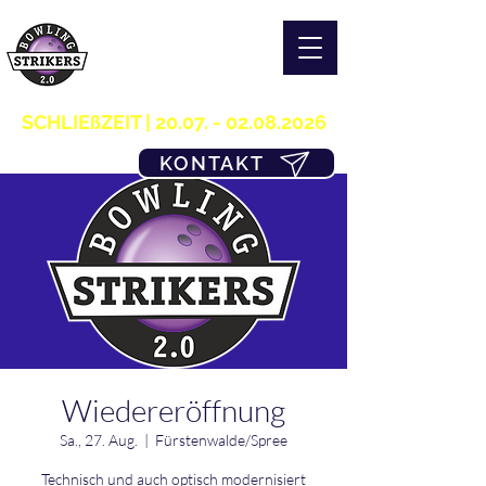
S T R I K E R S 2.0
H O M E OF B O W L I N G
03361/349955
SCHLIEßZEIT |
20.07. - 02.08.2026
KONTAKT
Wiedereröffnung
Sa., 27. Aug.
  |  
Fürstenwalde/Spree
Technisch und auch optisch modernisiert