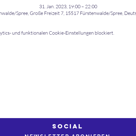
31. Jan. 2023, 19:00 – 22:00
nwalde/Spree, Große Freizeit 7, 15517 Fürstenwalde/Spree, Deut
ics- und funktionalen Cookie-Einstellungen blockiert.
©2026 bowling-strikers.de
Buch
03
bowling-strikers.de
SOCIAL