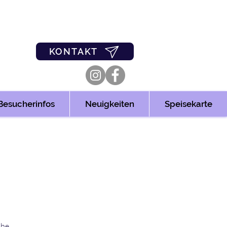
0
03361/349955
KONTAKT
Besucherinfos
Neuigkeiten
Speisekarte
he.