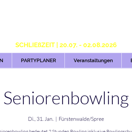
S T R I K E R S 2.
H O M E OF B O W L I N G
SCHLIEßZEIT | 20.07. - 02.08.2026
N
PARTYPLANER
Veranstaltungen
Seniorenbowling
Di., 31. Jan.
  |  
Fürstenwalde/Spree
niorenbowling bedeutet 2 Stunden Bowling inklusive Bowlingschu