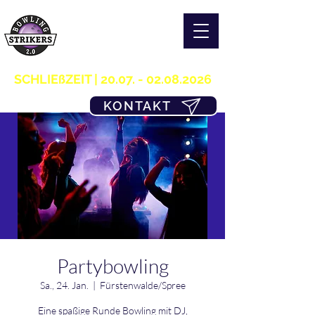
S T R I K E R S 2.0
H O M E OF B O W L I N G
03361/349955
SCHLIEßZEIT |
20.07. - 02.08.2026
KONTAKT
Partybowling
Sa., 24. Jan.
  |  
Fürstenwalde/Spree
Eine spaßige Runde Bowling mit DJ,