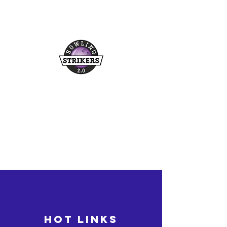
Buchungshotline
03361/349955
©2026 bowling-strikers.de
bowling-strikers.de
HOT LINKS