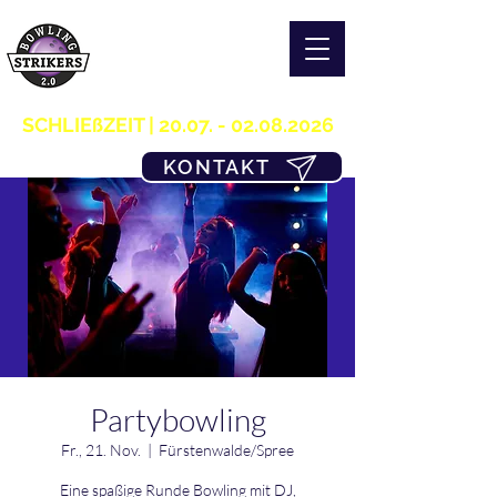
S T R I K E R S 2.0
H O M E OF B O W L I N G
03361/349955
SCHLIEßZEIT |
20.07. - 02.08.2026
KONTAKT
Partybowling
Fr., 21. Nov.
  |  
Fürstenwalde/Spree
Eine spaßige Runde Bowling mit DJ,