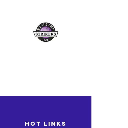
Buchungshotline
03361/349955
©2026 bowling-strikers.de
bowling-strikers.de
HOT LINKS