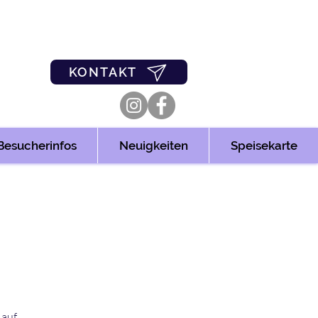
0
03361/349955
KONTAKT
Besucherinfos
Neuigkeiten
Speisekarte
 auf