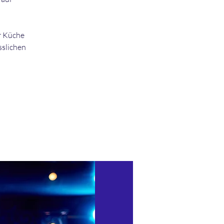
r Küche
sslichen