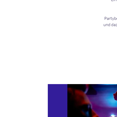
Partybo
und daz