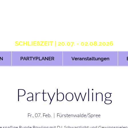
S T R I K E R S 2.
H O M E OF B O W L I N G
SCHLIEßZEIT | 20.07. - 02.08.2026
N
PARTYPLANER
Veranstaltungen
Partybowling
Fr., 07. Feb.
  |  
Fürstenwalde/Spree
e spaßige Runde Bowling mit DJ, Schwarzlicht und Gewinnspielen