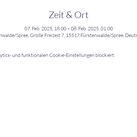
Zeit & Ort
07. Feb. 2025, 18:00 – 08. Feb. 2025, 01:00
nwalde/Spree, Große Freizeit 7, 15517 Fürstenwalde/Spree, Deut
ics- und funktionalen Cookie-Einstellungen blockiert.
©2026 bowling-strikers.de
Buch
03
bowling-strikers.de