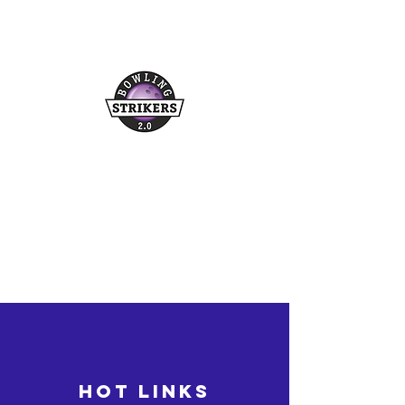
Buchungshotline
03361/349955
©2026 bowling-strikers.de
bowling-strikers.de
HOT LINKS