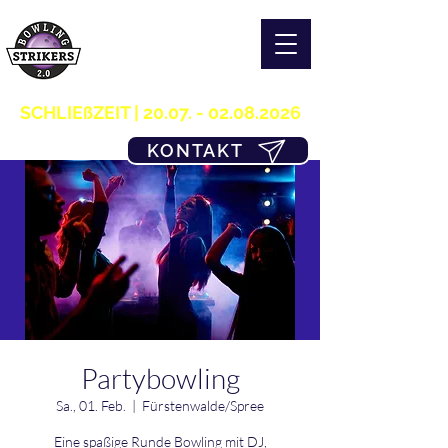
S T R I K E R S 2.0
H O M E OF B O W L I N G
03361/349955
SCHLIEßZEIT |
20.07. - 02.08.2026
KONTAKT
Partybowling
Sa., 01. Feb.
  |  
Fürstenwalde/Spree
Eine spaßige Runde Bowling mit DJ,