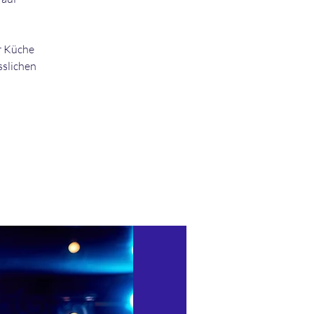
r Küche
sslichen