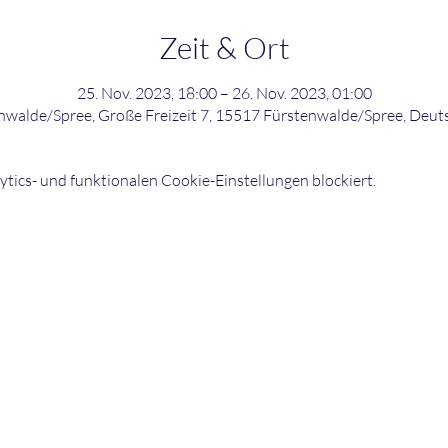
Zeit & Ort
25. Nov. 2023, 18:00 – 26. Nov. 2023, 01:00
nwalde/Spree, Große Freizeit 7, 15517 Fürstenwalde/Spree, Deut
ics- und funktionalen Cookie-Einstellungen blockiert.
©2026 bowling-strikers.de
Buch
03
bowling-strikers.de