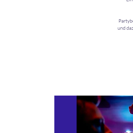
Partybo
und daz