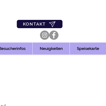
0
03361/349955
KONTAKT
Besucherinfos
Neuigkeiten
Speisekarte
 auf