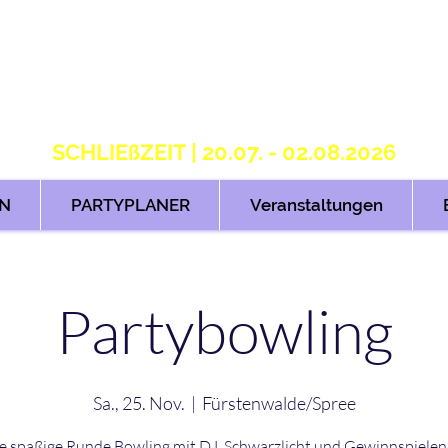
S T R I K E R S 2.
H O M E OF B O W L I N G
SCHLIEßZEIT | 20.07. - 02.08.2026
N
PARTYPLANER
Veranstaltungen
Partybowling
Sa., 25. Nov.
  |  
Fürstenwalde/Spree
e spaßige Runde Bowling mit DJ, Schwarzlicht und Gewinnspielen