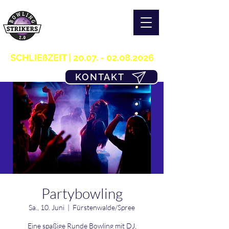
S T R I K E R S 2.0
H O M E OF B O W L I N G
03361/349955
SCHLIEßZEIT |
20.07. - 02.08.2026
KONTAKT
Partybowling
Sa., 10. Juni
  |  
Fürstenwalde/Spree
Eine spaßige Runde Bowling mit DJ,