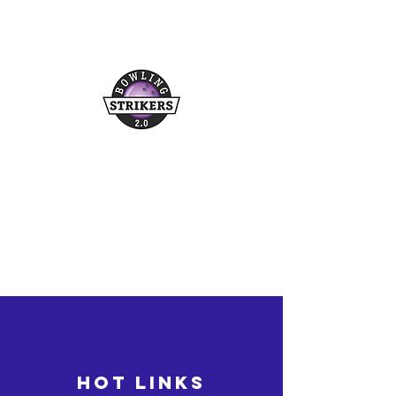
Buchungshotline
03361/349955
©2026 bowling-strikers.de
bowling-strikers.de
HOT LINKS