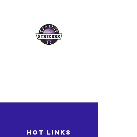
Buchungshotline
03361/349955
©2026 bowling-strikers.de
bowling-strikers.de
HOT LINKS