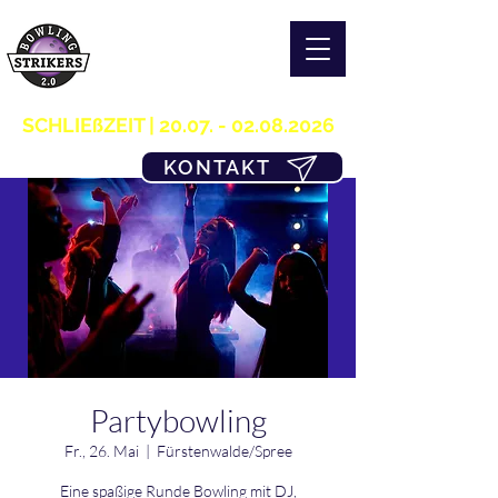
S T R I K E R S 2.0
H O M E OF B O W L I N G
03361/349955
SCHLIEßZEIT |
20.07. - 02.08.2026
KONTAKT
Partybowling
Fr., 26. Mai
  |  
Fürstenwalde/Spree
Eine spaßige Runde Bowling mit DJ,