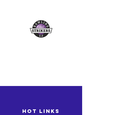
Buchungshotline
03361/349955
©2026 bowling-strikers.de
bowling-strikers.de
HOT LINKS