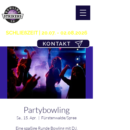
S T R I K E R S 2.0
H O M E OF B O W L I N G
03361/349955
SCHLIEßZEIT |
20.07. - 02.08.2026
KONTAKT
Partybowling
Sa., 15. Apr.
  |  
Fürstenwalde/Spree
Eine spaßige Runde Bowling mit DJ,