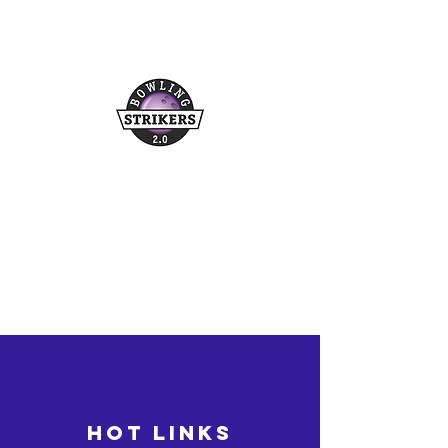
Buchungshotline
03361/349955
©2026 bowling-strikers.de
bowling-strikers.de
HOT LINKS