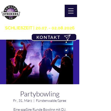
S T R I K E R S 2.0
H O M E OF B O W L I N G
03361/349955
SCHLIEßZEIT |
20.07. - 02.08.2026
KONTAKT
Partybowling
Fr., 31. März
  |  
Fürstenwalde/Spree
Eine spaßige Runde Bowling mit DJ,