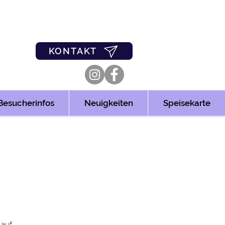
0
03361/349955
KONTAKT
Besucherinfos
Neuigkeiten
Speisekarte
 auf