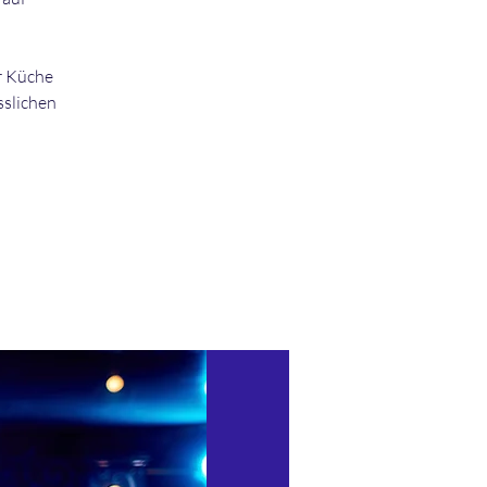
r Küche
sslichen