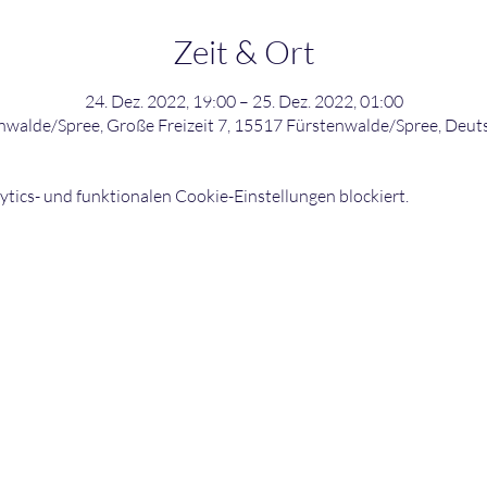
Zeit & Ort
24. Dez. 2022, 19:00 – 25. Dez. 2022, 01:00
nwalde/Spree, Große Freizeit 7, 15517 Fürstenwalde/Spree, Deut
ics- und funktionalen Cookie-Einstellungen blockiert.
©2026 bowling-strikers.de
Buch
03
bowling-strikers.de