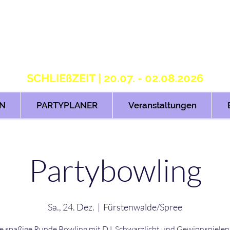
S T R I K E R S 2.
H O M E OF B O W L I N G
SCHLIEßZEIT | 20.07. - 02.08.2026
N
PARTYPLANER
Veranstaltungen
Partybowling
Sa., 24. Dez.
  |  
Fürstenwalde/Spree
e spaßige Runde Bowling mit DJ, Schwarzlicht und Gewinnspielen