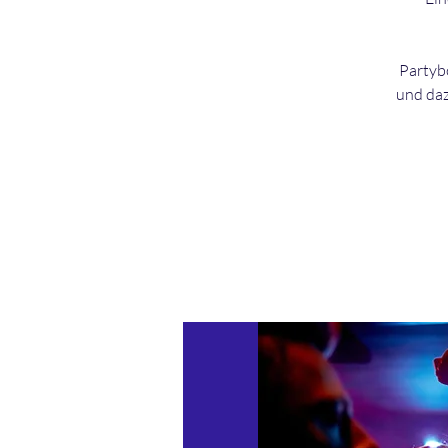
Partybo
und daz