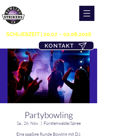
S T R I K E R S 2.0
H O M E OF B O W L I N G
03361/349955
SCHLIEßZEIT |
20.07. - 02.08.2026
KONTAKT
Partybowling
Sa., 26. Nov.
  |  
Fürstenwalde/Spree
Eine spaßige Runde Bowling mit DJ,