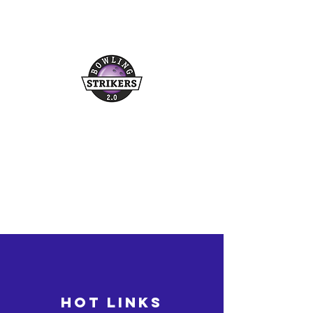
Buchungshotline
03361/349955
©2026 bowling-strikers.de
bowling-strikers.de
HOT LINKS