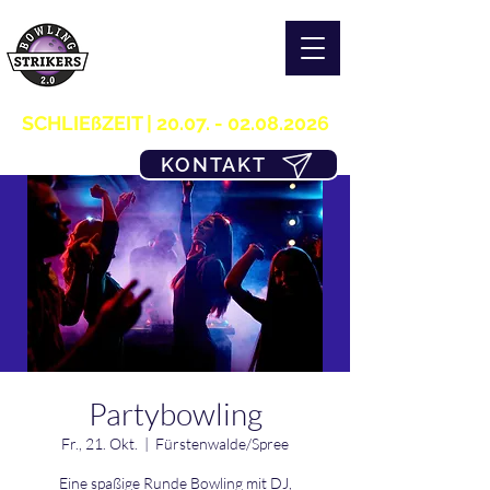
S T R I K E R S 2.0
H O M E OF B O W L I N G
03361/349955
SCHLIEßZEIT |
20.07. - 02.08.2026
KONTAKT
Partybowling
Fr., 21. Okt.
  |  
Fürstenwalde/Spree
Eine spaßige Runde Bowling mit DJ,