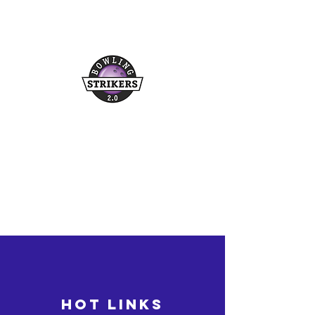
Buchungshotline
03361/349955
©2026 bowling-strikers.de
bowling-strikers.de
HOT LINKS