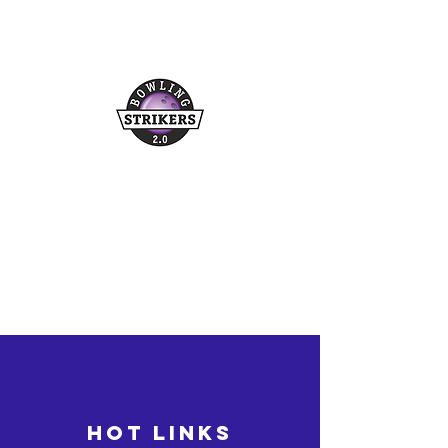
Buchungshotline
03361/349955
©2026 bowling-strikers.de
bowling-strikers.de
HOT LINKS