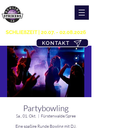
S T R I K E R S 2.0
H O M E OF B O W L I N G
03361/349955
SCHLIEßZEIT |
20.07. - 02.08.2026
KONTAKT
Partybowling
Sa., 01. Okt.
  |  
Fürstenwalde/Spree
Eine spaßige Runde Bowling mit DJ,