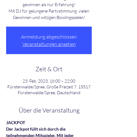
gewinnen als nur Erfahrung!
Mit DJ für gelungene Partystimmung, vielen
Gewinnen und witzigen Bowlingspielen!
Anmeldung abgeschlossen
Veranstaltungen ansehen
Zeit & Ort
23. Feb. 2023, 18:00 – 22:00
Fürstenwalde/Spree, Große Freizeit 7, 15517
Fürstenwalde/Spree, Deutschland
Über die Veranstaltung
JACKPOT
Der Jackpot füllt sich durch die 
teilnehmenden Mitspieler. Mit jeder 