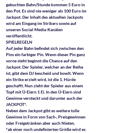
gebuchten Bahn/Stunde kommen 5 Euro in 
den Pot. Es sind nie weniger als 100 Euro im 
Jackpot. Der Inhalt des aktuellen Jackpots 
wird am Eingang im Strikers sowie auf 
unseren Social-Media-Kanälen 
veröffentlicht.
SPIELREGELN
Auf jeder Bahn befindet sich zwischen den 
Pins ein farbiger Pin. Wenn dieser Pin ganz 
vorne steht beginnt die Chance auf den 
Jackpot. Der Spieler, welcher an der Reihe 
ist, gibt dem DJ bescheid und bowlt. Wenn 
ein Strike erzielt wird, ist die 1. Hürde 
geschafft. Nun zieht der Spieler aus einem 
Topf mit Ü-Eiern 1 Ei. In den Ü-Eiern sind 
Gewinne versteckt und darunter auch der 
JACKPOT*.
Neben dem Jackpot gibt es weitere tolle 
Gewinne in Form von Sach-, Preisgewinnen 
oder Freigetränken aber auch Nieten.
*ab einer noch undefinierten Größe wird es 