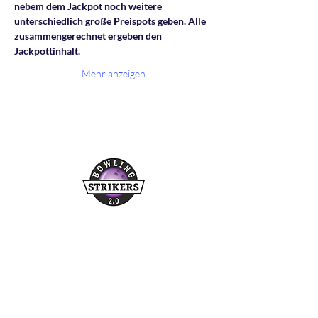
nebem dem Jackpot noch weitere 
unterschiedlich große Preispots geben. Alle 
zusammengerechnet ergeben den 
Jackpottinhalt.
Mehr anzeigen
Buchungshotline
03361/349955
©2026 bowling-strikers.de