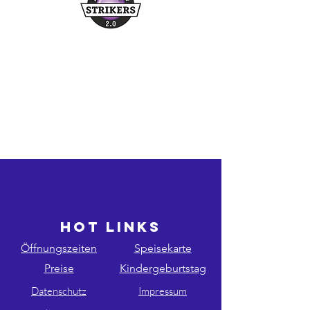
Buchungshotline
03361/349955
©2026 bowling-strikers.de
bowling-strikers.de
HOT LINKS
Öffnungszeiten
Speisekarte
Preise
Kindergeburtstag
Datenschutz
Impressum