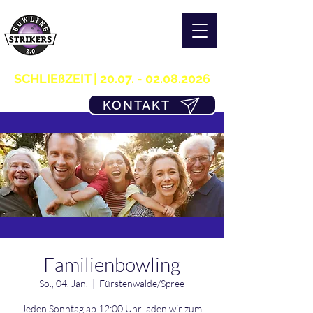
S T R I K E R S 2.0
H O M E OF B O W L I N G
03361/349955
SCHLIEßZEIT |
20.07. - 02.08.2026
KONTAKT
Familienbowling
So., 04. Jan.
  |  
Fürstenwalde/Spree
Jeden Sonntag ab 12:00 Uhr laden wir zum