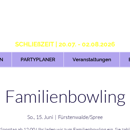
S T R I K E R S 2.
H O M E OF B O W L I N G
SCHLIEßZEIT | 20.07. - 02.08.2026
N
PARTYPLANER
Veranstaltungen
Familienbowling
So., 15. Juni
  |  
Fürstenwalde/Spree
Sonntag ab 12:00 Uhr laden wir zum Familienbowling ein. Sie zah