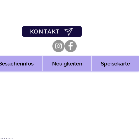
0
03361/349955
KONTAKT
Besucherinfos
Neuigkeiten
Speisekarte
len pro