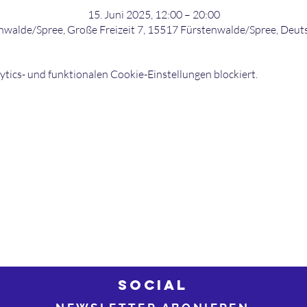
15. Juni 2025, 12:00 – 20:00
nwalde/Spree, Große Freizeit 7, 15517 Fürstenwalde/Spree, Deut
ics- und funktionalen Cookie-Einstellungen blockiert.
©2026 bowling-strikers.de
Buch
03
bowling-strikers.de
SOCIAL