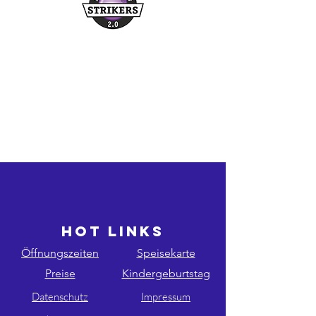
Buchungshotline
03361/349955
©2026 bowling-strikers.de
bowling-strikers.de
HOT LINKS
Öffnungszeiten
Speisekarte
Preise
Kindergeburtstag
Datenschutz
Impressum