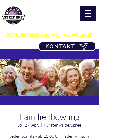
S T R I K E R S 2.0
H O M E OF B O W L I N G
03361/349955
SCHLIEßZEIT |
20.07. - 02.08.2026
KONTAKT
Familienbowling
So., 27. Apr.
  |  
Fürstenwalde/Spree
Jeden Sonntag ab 12:00 Uhr laden wir zum