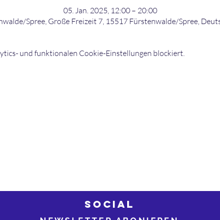
05. Jan. 2025, 12:00 – 20:00
nwalde/Spree, Große Freizeit 7, 15517 Fürstenwalde/Spree, Deut
ics- und funktionalen Cookie-Einstellungen blockiert.
©2026 bowling-strikers.de
Buch
03
bowling-strikers.de
SOCIAL