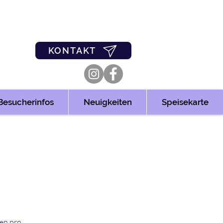
0
03361/349955
KONTAKT
Besucherinfos
Neuigkeiten
Speisekarte
len pro