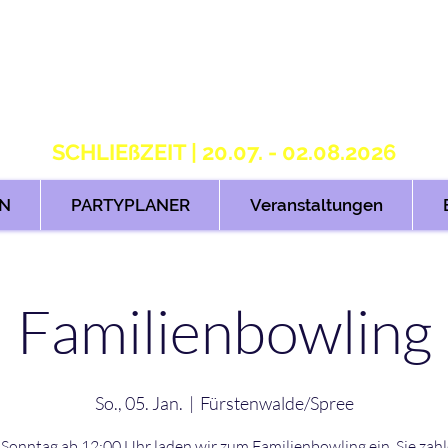
S T R I K E R S 2.
H O M E OF B O W L I N G
SCHLIEßZEIT | 20.07. - 02.08.2026
N
PARTYPLANER
Veranstaltungen
Familienbowling
So., 05. Jan.
  |  
Fürstenwalde/Spree
Sonntag ab 12:00 Uhr laden wir zum Familienbowling ein. Sie zah