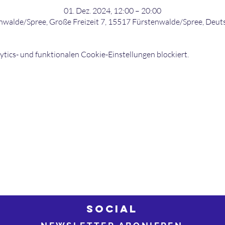
01. Dez. 2024, 12:00 – 20:00
nwalde/Spree, Große Freizeit 7, 15517 Fürstenwalde/Spree, Deut
ics- und funktionalen Cookie-Einstellungen blockiert.
©2026 bowling-strikers.de
Buch
03
bowling-strikers.de
SOCIAL