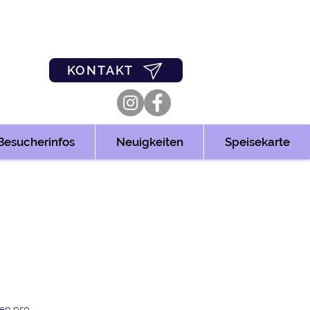
0
03361/349955
KONTAKT
Besucherinfos
Neuigkeiten
Speisekarte
len pro