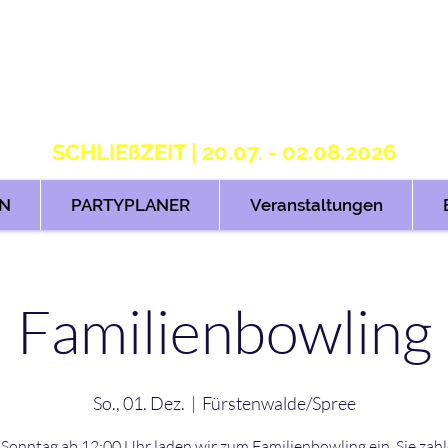
S T R I K E R S 2.
H O M E OF B O W L I N G
SCHLIEßZEIT | 20.07. - 02.08.2026
N
PARTYPLANER
Veranstaltungen
Familienbowling
So., 01. Dez.
  |  
Fürstenwalde/Spree
Sonntag ab 12:00 Uhr laden wir zum Familienbowling ein. Sie zah