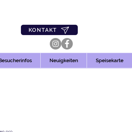
0
03361/349955
KONTAKT
Besucherinfos
Neuigkeiten
Speisekarte
len pro