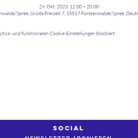
29. Okt. 2023, 12:00 – 20:00
nwalde/Spree, Große Freizeit 7, 15517 Fürstenwalde/Spree, Deut
ics- und funktionalen Cookie-Einstellungen blockiert.
©2026 bowling-strikers.de
Buch
03
bowling-strikers.de
SOCIAL