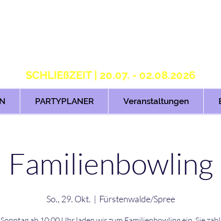
S T R I K E R S 2.
H O M E OF B O W L I N G
SCHLIEßZEIT | 20.07. - 02.08.2026
N
PARTYPLANER
Veranstaltungen
Familienbowling
So., 29. Okt.
  |  
Fürstenwalde/Spree
Sonntag ab 10:00 Uhr laden wir zum Familienbowling ein. Sie zah