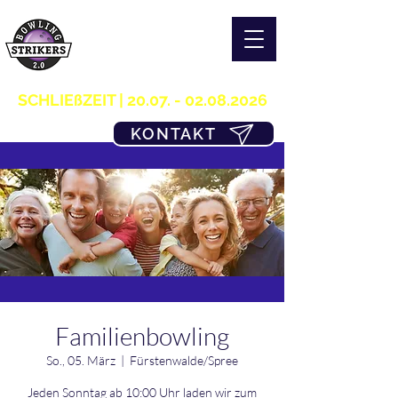
S T R I K E R S 2.0
H O M E OF B O W L I N G
03361/349955
SCHLIEßZEIT |
20.07. - 02.08.2026
KONTAKT
Familienbowling
So., 05. März
  |  
Fürstenwalde/Spree
Jeden Sonntag ab 10:00 Uhr laden wir zum