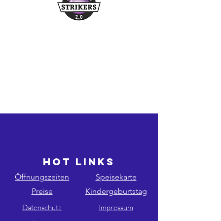
Buchungshotline
03361/349955
©2026 bowling-strikers.de
bowling-strikers.de
HOT LINKS
Öffnungszeiten
Speisekarte
Preise
Kindergeburtstag
Datenschutz
Impressum