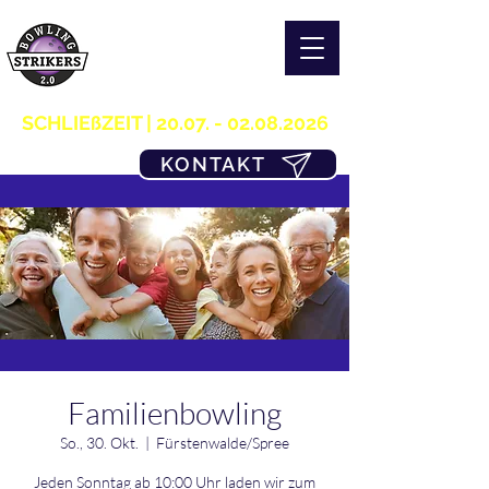
S T R I K E R S 2.0
H O M E OF B O W L I N G
03361/349955
SCHLIEßZEIT |
20.07. - 02.08.2026
KONTAKT
Familienbowling
So., 30. Okt.
  |  
Fürstenwalde/Spree
Jeden Sonntag ab 10:00 Uhr laden wir zum