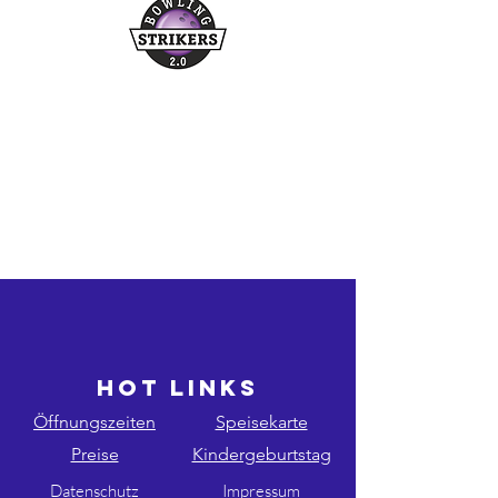
Buchungshotline
03361/349955
©2026 bowling-strikers.de
bowling-strikers.de
HOT LINKS
Öffnungszeiten
Speisekarte
Preise
Kindergeburtstag
Datenschutz
Impressum